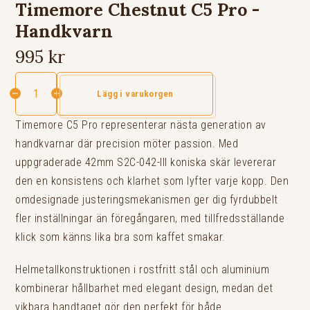
Timemore Chestnut C5 Pro -
Handkvarn
995 kr
Lägg i varukorgen
Timemore C5 Pro representerar nästa generation av
handkvarnar där precision möter passion. Med
uppgraderade 42mm S2C-042-III koniska skär levererar
den en konsistens och klarhet som lyfter varje kopp. Den
omdesignade justeringsmekanismen ger dig fyrdubbelt
fler inställningar än föregångaren, med tillfredsställande
klick som känns lika bra som kaffet smakar.
Helmetallkonstruktionen i rostfritt stål och aluminium
kombinerar hållbarhet med elegant design, medan det
vikbara handtaget gör den perfekt för både